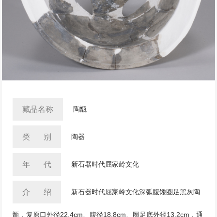
藏品名称
陶甑
类 别
陶器
年 代
新石器时代屈家岭文化
介 绍
新石器时代屈家岭文化深弧腹矮圈足黑灰陶
甑，复原口外径22.4cm、腹径18.8cm、圈足底外径13.2cm，通