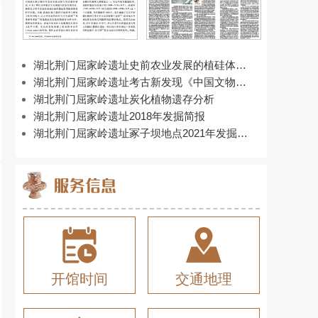
湖北荆门屈家岭遗址史前农业发展的植硅体证
据
湖北荆门屈家岭遗址考古新发现《中国文物
报》
湖北荆门屈家岭遗址炭化植物遗存分析
湖北荆门屈家岭遗址2018年发掘简报
湖北荆门屈家岭遗址冢子坝地点2021年发掘简
报
开馆时间
交通地理