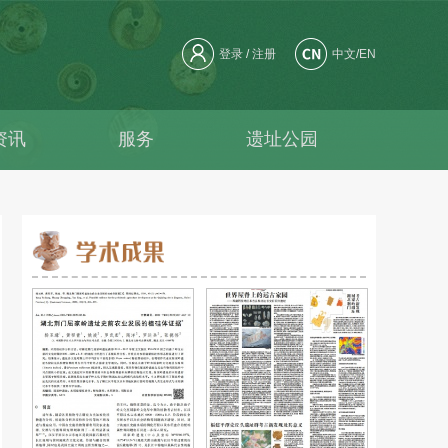
登录
/
注册
中文
/
EN
资讯
服务
遗址公园