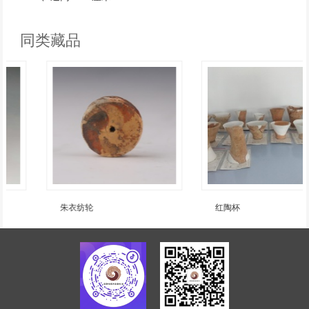
同类藏品
朱衣纺轮
红陶杯